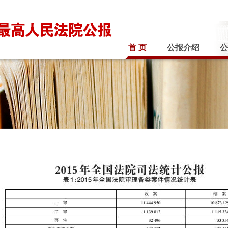
首 页
公报介绍
公