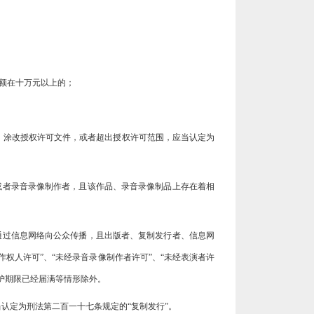
额在十万元以上的；
、涂改授权许可文件，或者超出授权许可范围，应当认定为
或者录音录像制作者，且该作品、录音录像制品上存在着相
通过信息网络向公众传播，且出版者、复制发行者、信息网
权人许可”、“未经录音录像制作者许可”、“未经表演者许
护期限已经届满等情形除外。
认定为刑法第二百一十七条规定的“复制发行”。