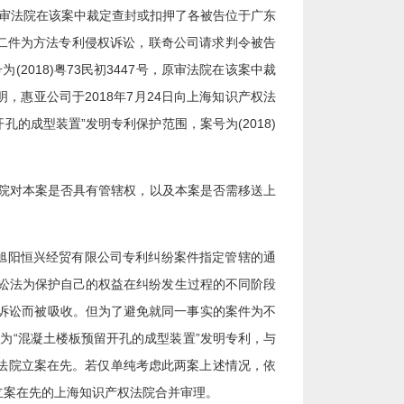
8号，原审法院在该案中裁定查封或扣押了各被告位于广东
。第二件为方法专利侵权诉讼，联奇公司请求判令被告
(2018)粤73民初3447号，原审法院在该案中裁
惠亚公司于2018年7月24日向上海知识产权法
开孔的成型装置”发明专利保护范围，案号为(2018)
院对本案是否具有管辖权，以及本案是否需移送上
京旭阳恒兴经贸有限公司专利纠纷案件指定管辖的通
诉讼法为保护自己的权益在纠纷发生过程的不同阶段
诉讼而被吸收。但为了避免就同一事实的案件为不
为“混凝土楼板预留开孔的成型装置”发明专利，与
产权法院立案在先。若仅单纯考虑此两案上述情况，依
送立案在先的上海知识产权法院合并审理。