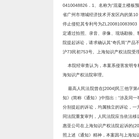
0410048826．1、名称为“混凝土
省广州市增城经济技术开发区内的第10
停止侵犯其专利号为ZL200810083
定通过拍照、录音、录像、现场勘验、制
院提起诉讼，请求确认其“奇氏筒”产品不落
沪73民初753号。上海知识产权法院受
本院经审查认为，本案系侵害发明专利
海知识产权法院审理。
最高人民法院曾在[2004]民三他
知》(简称《通知》)中指出：“涉及
分别提起的诉讼，均属独立的诉讼，一
同法院重复审判，人民法院应当依法移
惠亚公司在上海知识产权法院起诉的(2
照上述《通知》精神，本案因与上海知识