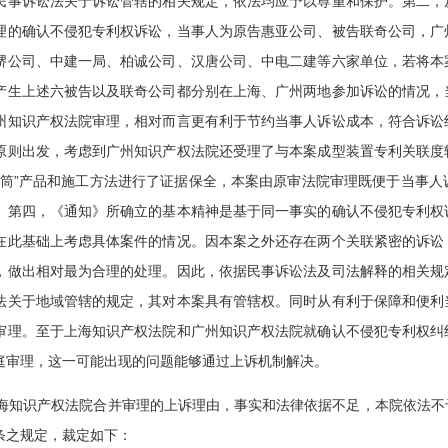
民事诉讼法关于诉讼管辖的相关规定，依法均应予以尊重和保护。第二，
理的确认不侵犯专利权诉讼，当事人为原告惠亚公司、被告联奇公司，广
堺公司、中建一局、柏诚公司、汉唐公司、中电二建等六家单位，若将本
产生上述六被告以及联奇公司都分别在上海、广州两地参加诉讼的情况，
州知识产权法院审理，相对而言更有利于节约当事人诉讼成本，符合诉讼
原则出发，考虑到广州知识产权法院还受理了与本案成型装置专利关联度
氏筒”产品和施工方法进行了证据保全，本案由原审法院审理既便于当事
。第四，《通知》所确立的基本精神是基于同一事实的确认不侵犯专利权
在此基础上考虑具体案件的情况。因本案之外还存在两个关联紧密的诉讼
，做出相对最为合理的处理。因此，依据民事诉讼法及司法解释的相关规
法关于地域管辖的规定，其对本案具有管辖权。同时从有利于保障和便利
审理。至于上海知识产权法院和广州知识产权法院就确认不侵犯专利权纠
庭审理，这一可能出现的问题能够通过上诉机制解决。
知识产权法院合并审理的上诉理由，事实和法律依据不足，本院依法不
条之规定，裁定如下：