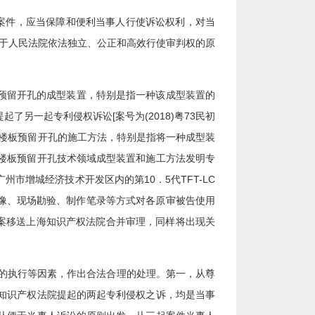
案件，应当保障和便利当事人行使诉讼权利，对当
便于人民法院依法独立、公正和高效行使审判权的原
预留开孔的成型装置，特别是指一种该成型装置的
另一起专利侵权诉讼[案号为(2018)粤73民初
土楼板预留开孔的施工方法，特别是指将一种成型装
楼板预留开孔技术领域成型装置和施工方法发明专
增城经济技术开发区内的第10．5代TFT-LC
、录像、现场勘验、制作笔录等方式对各原审被告使用
本案移送上海知识产权法院合并审理，同样将出现关
的执行等因素，作出合法合理的处理。第一，从尊
知识产权法院提起的两起专利侵权之诉，均是当事