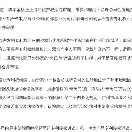
定，将本案移送上海知识产权法院审理。事实和理由：联奇公司住所地
惠亚铝合金制品有限公司(简称惠亚公司)诉联奇公司确认不侵害专利权
一并审理。
害发明专利权纠纷的侵权行为地和被告住所地都在广州市增城区，原审
确认不侵害专利权纠纷相比，双方当事人不同，侵权的形态不一样，适用
利，且原审法院已对涉案的“奇氏筒”产品进行了扣押，对于是否侵权可
件合并审理。
明专利权纠纷，由于其中一被告超视堺公司的住所地位于广州市增城区
据及证据保全情况来看，涉嫌侵权的“奇氏筒”施工方法及“奇氏筒”产品
华人民共和国民事诉讼法＞的解释》第二十四条之规定，广州市增城区为
异议缺乏事实及法律依据。该院裁定：驳回宝冶公司对本两案管辖权提出的
奇公司向原审法院同时提起两起专利侵权诉讼：第一件为产品专利侵权诉讼，