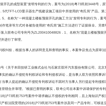
楼板预留开孔的成型装置”发明专利的行为，案号为(2018)粤73民初344
．5代TFT-LCD显示器生产线建设施工项目中所使用的“奇氏筒”产品
903．5、名称为“一种混凝土楼板预留开孔的施工方法”发明专利的行为，案号为
作笔录等方式对各被告使用的“奇氏筒”施工方法进行了证据保全。另查明，
入联奇公司专利号为ZL200410048826．1、名称为“混凝土楼板预留
理并进行了审理。
权纠纷，根据当事人的诉辩意见和查明的事实，本案争议焦点为原审法
字第4号《关于本田技研工业株式会社与石家庄双环汽车股份有限公司、北
同一事实的确认不侵犯专利权诉讼和专利侵权诉讼，是当事人双方依照民事
方当事人提起的确认不侵犯专利权诉讼不因对方当事人另行提起专利侵权
送管辖合并审理。”根据已查明的事实，联奇公司在本案中诉请保护的专利
018)沪73民初753号案件中请求确认不侵权的专利相同，且上海知识
产权法院受理的(2018)沪73民初753号案件涉及同一产品专利，可移