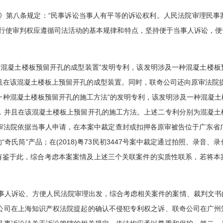
第八条规定：“民事诉讼当事人有平等的诉讼权利。人民法院审理民事
院行使审判权应遵循司法活动的基本规律和特点，坚持便于当事人诉讼，
混凝土楼板预留开孔的成型装置”发明专利，该发明涉及一种混凝土楼板
在该混凝土楼板上预留开孔的成型装置。同时，联奇公司还向原审法院提起了
为“一种混凝土楼板预留开孔的施工方法”的发明专利，该发明涉及一种混凝
，并且在该混凝土楼板上预留开孔的施工方法。上述二专利分别为混凝土
法院依据当事人申请，在本案中裁定查封或扣押各原审被告位于广东省广州市
奇氏筒”产品；在(2018)粤73民初3447号案中裁定通过拍照、录音
。有鉴于此，综合考虑本案案情及上述三个关联案件的实质性联系，若将
人诉讼、方便人民法院审理出发，综合考虑相关案件的案情、裁判文书
公司在上海知识产权法院提起的确认不侵犯专利权之诉、联奇公司在广州