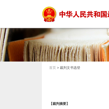
首页
>
裁判文书选登
【裁判摘要】