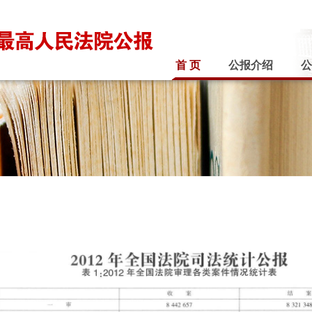
首 页
公报介绍
公