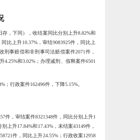
况
含上年旧存，下同），收结案同比分别上升8.82%和
上升10.37%，审结9083925件，同比上
%；新收刑事赔偿和非刑事司法赔偿案件2071件，
升4.25%和3.02%；办理减刑、假释案件6501
%；行政案件162496件，下降5.15%。
件，审结案件8321348件，同比分别上升1
别上升17.84%和17.43%，未结案43149件，
58721件，同比上升24.55%；行政收案12958