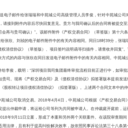
，张欣发送电子邮件给张瑞瑞和中苑城公司高级管理人员李俊，针对中苑城公
司，请接到附件内容后尽快回复意见。贵方与我司确认后的合同将被提交
司会再与贵司确认）”。该邮件附件《产权交易合同》（草签版）第十六条
送给张欣、刘祯的电子邮件附件中的有关内容相同。同日18时39分，张瑞
债权清偿协议》（草签版）、项目签约说明函等扫描件，请查收并回复”
决方式的内容与张欣在同日发送电子邮件附件中的有关内容相同。中苑城
子邮件给李俊，载明：“深圳项目我司集团最终审批流程目前正进行中，如审
知贵司。现将《产权交易合同》及《债权清偿协议》拟签署版本提前发送
为《股权转让项目债权清偿协议》（拟签署版）。上述两个合同文本中的
函中苑城公司取消交易。2018年4月4日，中苑城公司根据《产权交易合同
院提出仲裁申请，将运裕公司等列为共同被申请人。在仲裁庭开庭前，运
018年9月11日立案，形成了本案和另外两个关联案件。在该院审查期
适用法律，且有利于提高纠纷解决效率，故依照民事诉讼法第三十八条第