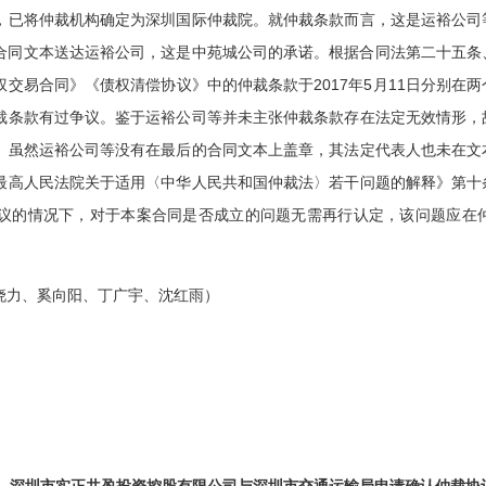
，已将仲裁机构确定为深圳国际仲裁院。就仲裁条款而言，这是运裕公司
盖章合同文本送达运裕公司，这是中苑城公司的承诺。根据合同法第二十五
交易合同》《债权清偿协议》中的仲裁条款于2017年5月11日分别在
裁条款有过争议。鉴于运裕公司等并未主张仲裁条款存在法定无效情形，
。虽然运裕公司等没有在最后的合同文本上盖章，其法定代表人也未在文
最高人民法院关于适用〈中华人民共和国仲裁法〉若干问题的解释》第十
议的情况下，对于本案合同是否成立的问题无需再行认定，该问题应在
晓力、奚向阳、丁广宇、沈红雨）