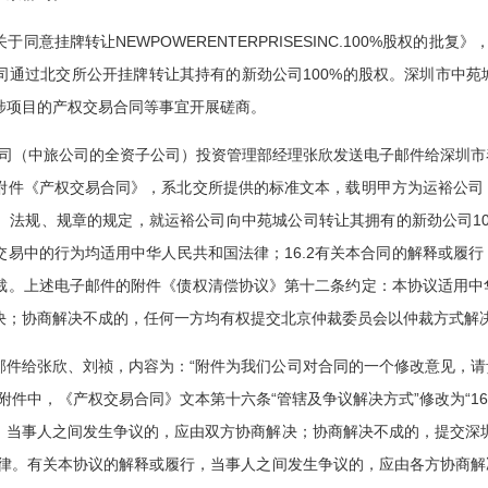
关于同意挂牌转让NEWPOWERENTERPRISESINC.100%股权的
运裕公司通过北交所公开挂牌转让其持有的新劲公司100%的股权。深圳市
涉项目的产权交易合同等事宜开展磋商。
限公司（中旅公司的全资子公司）投资管理部经理张欣发送电子邮件给深圳
附件《产权交易合同》，系北交所提供的标准文本，载明甲方为运裕公司
、法规、规章的规定，就运裕公司向中苑城公司转让其拥有的新劲公司1
权交易中的行为均适用中华人民共和国法律；16.2有关本合同的解释或履
裁。上述电子邮件的附件《债权清偿协议》第十二条约定：本协议适用中
决；协商解决不成的，任何一方均有权提交北京仲裁委员会以仲裁方式解
电子邮件给张欣、刘祯，内容为：“附件为我们公司对合同的一个修改意见，
附件中，《产权交易合同》文本第十六条“管辖及争议解决方式”修改为“1
行，当事人之间发生争议的，应由双方协商解决；协商解决不成的，提交深
法律。有关本协议的解释或履行，当事人之间发生争议的，应由各方协商