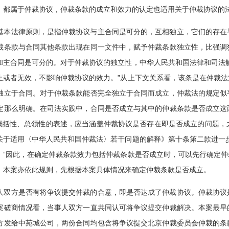
，都属于仲裁协议，仲裁条款的成立和效力的认定也适用关于仲裁协议的
基本法律原则，是指仲裁协议与主合同是可分的，互相独立，它们的存在
裁条款与合同其他条款出现在同一文件中，赋予仲裁条款独立性，比强调
和主合同是可分的。对于仲裁协议的独立性，中华人民共和国法律和司法
止或者无效，不影响仲裁协议的效力。”从上下文关系看，该条是在仲裁
独立于合同。对于仲裁条款能否完全独立于合同而成立，仲裁法的规定似
定那么明确。在司法实践中，合同是否成立与其中的仲裁条款是否成立这
是概括性、总领性的表述，应当涵盖仲裁协议是否存在即是否成立的问题
关于适用〈中华人民共和国仲裁法〉若干问题的解释》第十条第二款进一
。”因此，在确定仲裁条款效力包括仲裁条款是否成立时，可以先行确定
。本案亦依此规则，先根据本案具体情况来确定仲裁条款是否成立。
人双方是否有将争议提交仲裁的合意，即是否达成了仲裁协议。仲裁协议
案磋商情况看，当事人双方一直共同认可将争议提交仲裁解决。本案最早
方发给中苑城公司，两份合同均包含将争议提交北京仲裁委员会仲裁的条