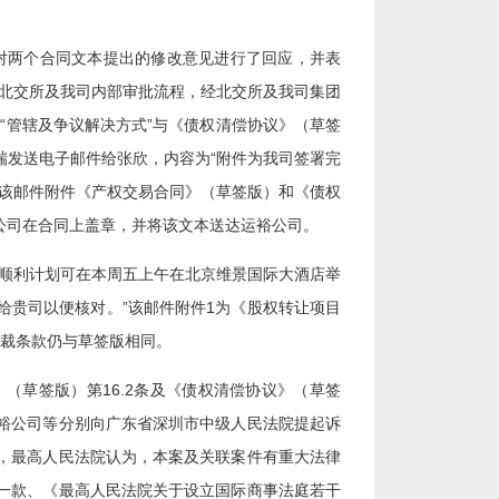
司对两个合同文本提出的修改意见进行了回应，并表
至北交所及我司内部审批流程，经北交所及我司集团
“管辖及争议解决方式”与《债权清偿协议》（草签
瑞发送电子邮件给张欣，内容为“附件为我司签署完
。该邮件附件《产权交易合同》（草签版）和《债权
公司在合同上盖章，并将该文本送达运裕公司。
批顺利计划可在本周五上午在北京维景国际大酒店举
给贵司以便核对。”该邮件附件1为《股权转让项目
仲裁条款仍与草签版相同。
》（草签版）第16.2条及《债权清偿协议》（草签
裕公司等分别向广东省深圳市中级人民法院提起诉
间，最高人民法院认为，本案及关联案件有重大法律
一款、《最高人民法院关于设立国际商事法庭若干