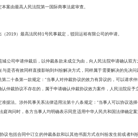
定本案由最高人民法院第一国际商事法庭审查。
作出（2019）最高法民特1号民事裁定，驳回运裕有限公司的申请。
苑城公司申请仲裁后，以仲裁条款未成立为由，向人民法院申请确认双方
在与是否有效同样直接影响到纠纷解决方式，同样属于需要解决的先决问
法第二十条第一款规定：“当事人对仲裁协议的效力有异议的，可以请求
确认仲裁协议不存在的，属于申请确认仲裁协议效力案件，人民法院应予立
定准据法。涉外民事关系法律适用法第十八条规定：“当事人可以协议选
在法庭询问时，各方当事人均明确表示同意适用中华人民共和国法律确定
裁协议包括合同中订立的仲裁条款和以其他书面方式在纠纷发生前或者纠