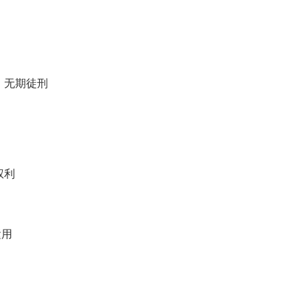
、无期徒刑
权利
运用